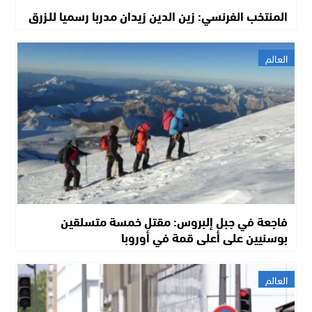
المنتخب الفرنسي: زين الدين زيدان مدربا رسميا للـزرق
العالم
فاجعة في جبل إلبروس: مقتل خمسة متسلقين
بوسنيين على أعلى قمة في أوروبا
العالم