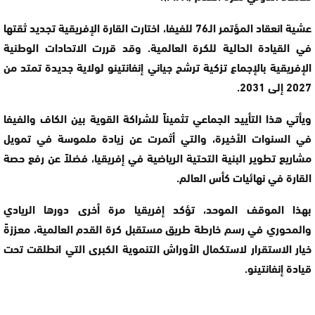
عشية انعقاد
المؤتمر الـ76 للفيفا
، اختارت القارة الإفريقية تجديد ثقتها
في القيادة الحالية للكرة العالمية. وقد قررت الاتحادات الوطنية
الإفريقية بالإجماع تزكية ترشح
جياني إنفانتينو
لولاية جديدة تمتد من
2027 إلى 2031
.
ويأتي هذا التأييد الجماعي تثميناً للشراكة القوية بين الكاف والفيفا
في السنوات الأخيرة، والتي أثمرت عن زيادة ملموسة في تمويل
مشاريع تطوير البنية التحتية الرياضية في إفريقيا، فضلاً عن رفع حصة
القارة في نهائيات كأس العالم.
بهذا الموقف الموحد، تؤكد إفريقيا مرة أخرى دورها الريادي
والمحوري في رسم خارطة طريق مستقبل كرة القدم العالمية، معززةً
خيار الاستقرار لاستكمال الأوراش التنموية الكبرى التي انطلقت تحت
قيادة إنفانتينو.