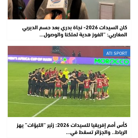
كان السيدات 2026- نجاة بدري بعد حسم الديربي
المغاربي: “الفوز هدية لملكنا والوصول…
ATI SPORT
كأس أمم إفريقيا للسيدات 2026: زئير “اللبؤات” يهز
الرباط.. والجزائر تسقط في…