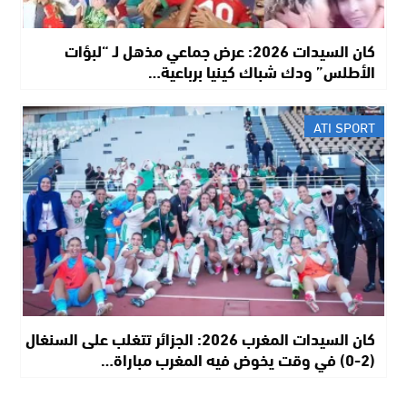
كان السيدات 2026: عرض جماعي مذهل لـ “لبؤات
الأطلس” ودك شباك كينيا برباعية…
ATI SPORT
كان السيدات المغرب 2026: الجزائر تتغلب على السنغال
(2-0) في وقت يخوض فيه المغرب مباراة…