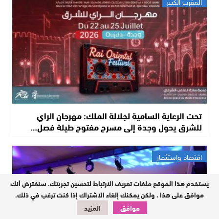
المغرب الكبير
تحت الرعاية السامية لجلالة الملك: مهرجان الراي
للشرق يحول وجدة إلى مسرح مفتوح طيلة فصل…
اقتصاد واستثمار
يستخدم هذا الموقع ملفات تعريف الارتباط لتحسين تجربتك. سنفترض أنك
موافق على هذا ، ولكن يمكنك إلغاء الاشتراك إذا كنت ترغب في ذلك.
موافق
المزيد