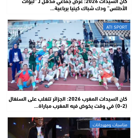
كان السيدات 2026: عرض جماعي مذهل لـ “لبؤات
الأطلس” ودك شباك كينيا برباعية…
ATI SPORT
كان السيدات المغرب 2026: الجزائر تتغلب على السنغال
(2-0) في وقت يخوض فيه المغرب مباراة…
مناسبات ومهرجانات