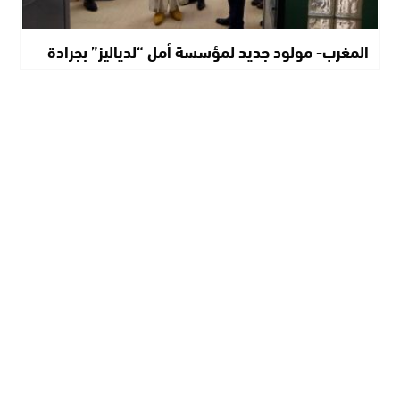
المغرب- مولود جديد لمؤسسة أمل “لدياليز” بجرادة