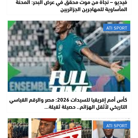
فيديو – نجاة من موت محقق في عرض البحر: المحنة
المأساوية للمهاجرين الجزائريين
ATI SPORT
كأس أمم إفريقيا للسيدات 2026: مصر والرقم القياسي
التاريخي لأثقل الهزائم.. حصيلة ثقيلة…
ATI SPORT