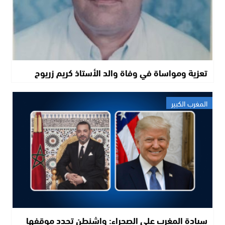
تعزية ومواساة في وفاة والد الأستاذ كريم زريوح
المغرب الكبير
سيادة المغرب على الصحراء: واشنطن تجدد موقفها