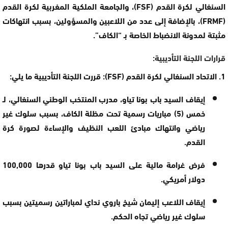
السنغالي لكرة القدم (FSF)، والجامعة الملكية المغربية لكرة القدم
(FRMF)، بالإضافة إلى عدد من اللاعبين والمسؤولين، بسبب انتهاكات
مثبتة لمدونة الانضباط الخاصة بـ “الكاف”.
قرارات اللجنة التأديبية:
1. الاتحاد السنغالي لكرة القدم (FSF):
قررت اللجنة التأديبية ما يلي:
إيقاف السيد باب بونا تياو
، مدرب المنتخب الوطني السنغالي، لـ
خمس (5) مباريات رسمية
تحت مظلة الكاف، بسبب سلوك غير
رياضي وانتهاك مبادئ اللعب النظيف والإساءة لصورة كرة
القدم.
فرض غرامة مالية على السيد
باب بونا تياو
قدرها
100,000
دولار أمريكي
.
إيقاف اللاعب إليمان شيخ باروي نداي
لمباراتين رسميتين بسبب
سلوك غير رياضي تجاه الحكم.