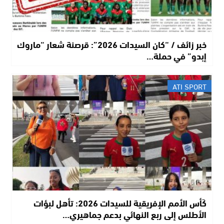
خبر زائف / “كان السيدات 2026”: قرصنة شعار “ماروك
إبدو” في حملة…
ATI SPORT
كَأس الأمم الإفريقية للسيدات 2026: تأهل لبؤات
الأطلس إلى ربع النهائي بدعم جماهيري…