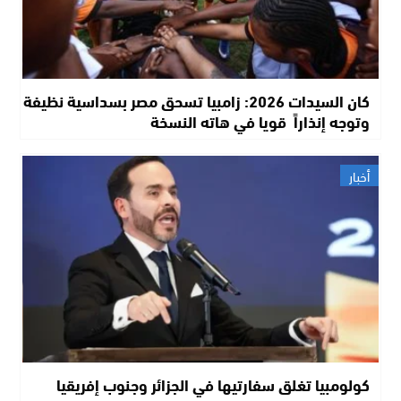
كان السيدات 2026: زامبيا تسحق مصر بسداسية نظيفة
وتوجه إنذاراً قويا في هاته النسخة
أخبار
كولومبيا تغلق سفارتيها في الجزائر وجنوب إفريقيا