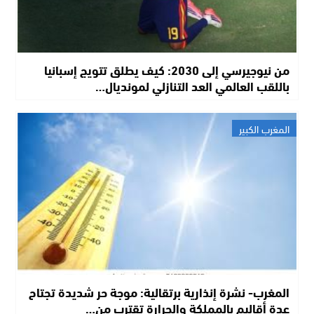
من نيوجيرسي إلى 2030: كيف يطلق تتويج إسبانيا
باللقب العالمي العد التنازلي لمونديال…
المغرب الكبير
المغرب- نشرة إنذارية برتقالية: موجة حر شديدة تجتاح
عدة أقاليم بالمملكة والحرارة تقترب من…