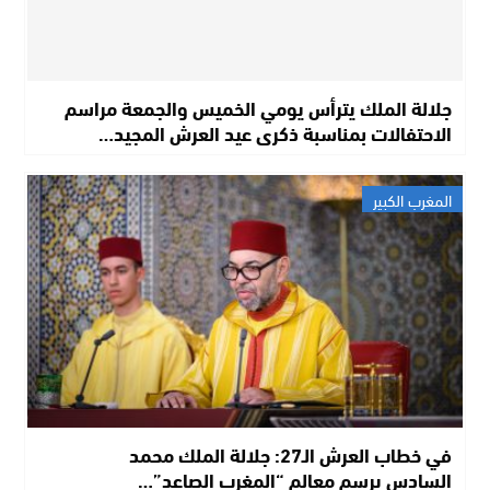
جلالة الملك يترأس يومي الخميس والجمعة مراسم
الاحتفالات بمناسبة ذكرى عيد العرش المجيد…
المغرب الكبير
في خطاب العرش الـ27: جلالة الملك محمد
السادس يرسم معالم “المغرب الصاعد”…