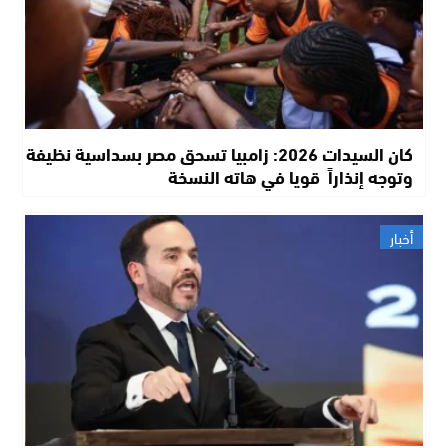
كان السيدات 2026: زامبيا تسحق مصر بسداسية نظيفة
وتوجه إنذاراً قويا في هاته النسخة
أخبار