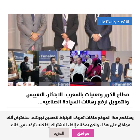
اقتصاد واستثمار
قطاع الكهر وتقنيات بالمغرب: الابتكار، التقييس
والتمويل لرفع رهانات السيادة الصناعية…
يستخدم هذا الموقع ملفات تعريف الارتباط لتحسين تجربتك. سنفترض أنك
مستجدات
موافق على هذا ، ولكن يمكنك إلغاء الاشتراك إذا كنت ترغب في ذلك.
موافق
المزيد