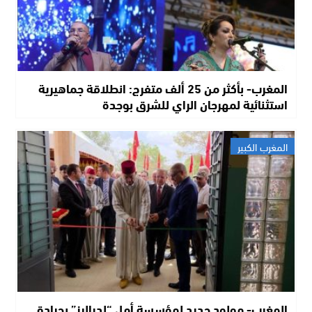
المغرب- بأكثر من 25 ألف متفرج: انطلاقة جماهيرية
استثنائية لمهرجان الراي للشرق بوجدة
المغرب الكبير
المغرب- مولود جديد لمؤسسة أمل “لدياليز” بجرادة