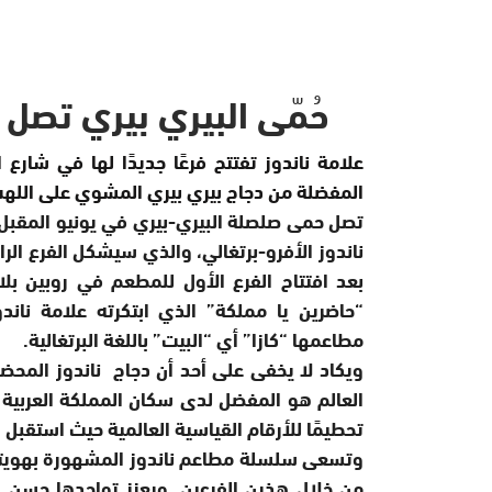
حُمّى البيري بيري تصل 
علامة ناندوز تفتتح فرعًا جديدًا لها في شارع
المفضلة من دجاج بيري بيري المشوي على الله
تصل حمى صلصلة البيري-بيري في يونيو المقبل 
ناندوز الأفرو-برتغالي، والذي سيشكل الفرع الر
“حاضرين يا مملكة” الذي ابتكرته علامة نا
مطاعمها “كازا” أي “البيت” باللغة البرتغالية.
ويكاد لا يخفى على أحد أن دجاج ناندوز المحض
العالم هو المفضل لدى سكان المملكة العربية 
تحطيمًا للأرقام القياسية العالمية حيث استقبل المطعم 180 ألف زائ
وتسعى سلسلة مطاعم ناندوز المشهورة بهويتها
من خلال هذين الفرعين. ويعزز تواجدها حسن ال