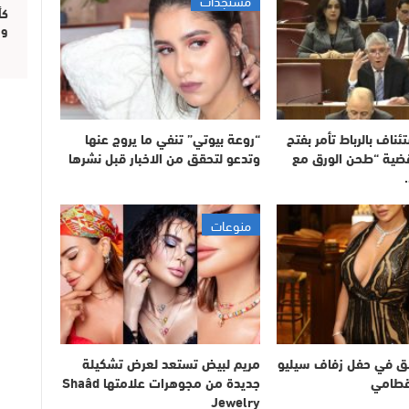
مستجدات
وال
ناف بالرباط تأمر بفتح
“روعة بيوتي” تنفي ما يروج عنها
ضية “طحن الورق مع
وتدعو لتحقق من الاخبار قبل نشرها
منوعات
ألق في حفل زفاف سيليو
مريم لبيض تستعد لعرض تشكيلة
قطامي
جديدة من مجوهرات علامتها Shaâd
Jewelry