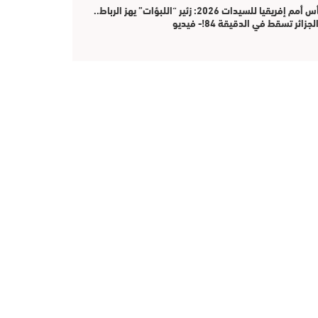
كأس أمم إفريقيا للسيدات 2026: زئير “اللبؤات” يهز الرباط..
جزائر تسقط في الدقيقة 84!- فيديو