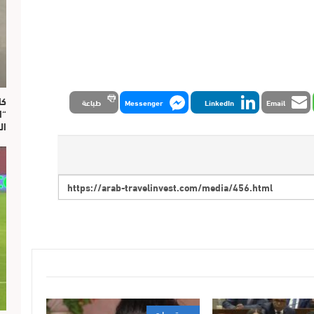
Email
LinkedIn
Messenger
طباعة
“ا
ال