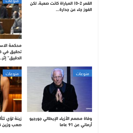
منوعات
القمر 2-0) المباراة كانت صعبة، لكن
الفوز جاء عن جدارة…
محكمة الاستئ
تحقيق في ق
الدقيق” إثر…
منوعات
منوعات
وفاة مصمم الأزياء الإيطالي جورجيو
زينة لؤي تت
أرماني عن 91 عاما
صعب وزين 