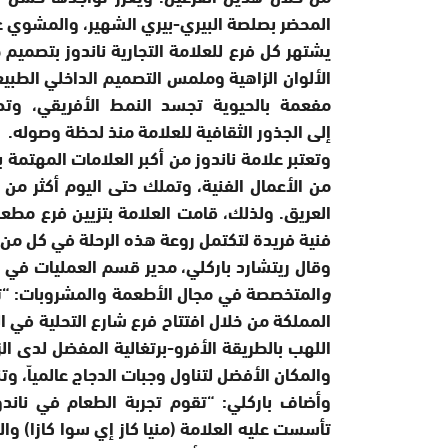
المحضر بصلصة البيري-بيري الشهير، والمشوي على
يشتهر كل فرع للعلامة التجارية ناندوز بتصميم
الألوان الزاهية وملمس التصميم الداخلي الطب
مفعمة بالحيوية تجسد النمط الأفريقي، وتص
إلى الجذور الثقافية للعلامة منذ لحظة وصوله.
وتعتبر علامة ناندوز من أكبر العلامات المهتمة 
فنية فريدة لتكتمل روعة هذه الرحلة في كل من م
وقال ريتشارد باركلي، مدير قسم العمليات في ف
و
المتخصصة في مجال الأطعمة والمشروبات: “تس
المملكة من خلال افتتاح فرع شارع التحلية في 
اللهب بالطريقة الأفرو-برتغالية المفضل لدى الزبا
والمكان الأفضل لتناول وجبات الدجاج عالمياّ، وت
وأضاف باركلي: “تقوم تجربة الطعام في ناند
تأسست عليه العلامة (منيا كاز إي سوا كازا) و