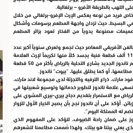
 اللهب بالطريقة الأفرو – برتغالية.
 خاص فريد من نوعه يعكس الإرث الإفرو-برتغالي من خلال
يعي البسيط، حيث تزدان واجهة المطعم برسومات وأشكال
ميمات مصنوعة يدوياً من الفخار تعود بزائر المطعم
ص
بالفن الأفريقي المعاصر حيث تجمع وتعرض سنوياً أكبر عدد
من الأعمال الفنية، وتملك حتى اليوم أكثر من 11 ألف قطعة فنية يجسد كلاً منها تكريماً لإرث العلامة
العريق. ولذلك، قامت العلامة بتزيين فرع مطعم ناندوز الجديد بشارع التحلية بالرياض بأكثر من 50 قطعة
طاعمها، أو كما يطلق عليها، “بيوت” ناندوز.
ود مارك، ذراع الترفيه والتجزئة لدى مجموعة لاند
مارك،
عى علامة ناندوز لتطوير خدماتها وتوسيع شعبيتها في
الرياض مع الاستمرار بتقديم دجاج بيري-بيري المشوي على
ئن. أؤكد على أن ناندوز نجح بأن يصبح الخيار الأول للزوار
نضم له المملكة اليوم”.
وز على ضمان راحة الضيوف، لتؤكد على المفهوم الذي
الذي يعني بيتنا هو بيتك. ولهذا صُممت مطاعمنا لتشعرهم
ال