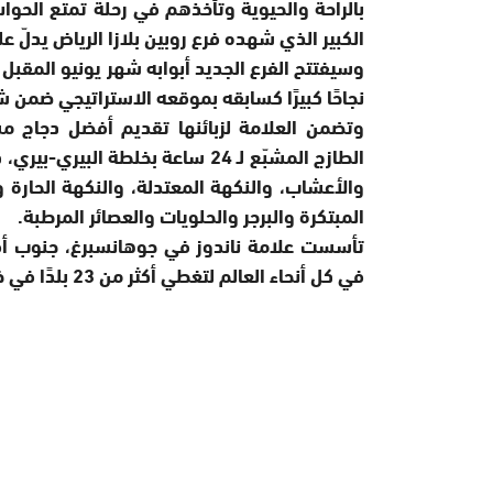
بالراحة والحيوية وتأخذهم في رحلة تمتع الحواس.
الكبير الذي شهده فرع روبين بلازا الرياض يدلّ ع
وسيفتتح الفرع الجديد أبوابه شهر يونيو المقبل
نجاحًا كبيرًا كسابقه بموقعه الاستراتيجي ضمن ش
وتضمن العلامة لزبائنها تقديم أفضل دجاج 
الطازج المشبّع لـ 24 ساعة بخلطة
والأعشاب، والنكهة المعتدلة، والنكهة الحارة 
المبتكرة والبرجر والحلويات والعصائر المرطبة.
في كل أنحاء العالم لتغطي أكثر من 23 بلدًا في خمس قارات.