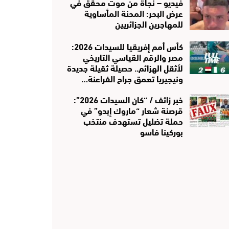
فيديو – نجاة من موت محقق في
عرض البحر: المحنة المأساوية
للمهاجرين الجزائريين
كأس أمم إفريقيا للسيدات 2026:
مصر والرقم القياسي التاريخي
لأثقل الهزائم.. حصيلة ثقيلة جديدة
ونيجيريا تعمق جراح الفراعنة…
خبر زائف / “كان السيدات 2026”:
قرصنة شعار “ماروك إبدو” في
حملة تضليل تستهدف منتخب
بوركينا فاسو