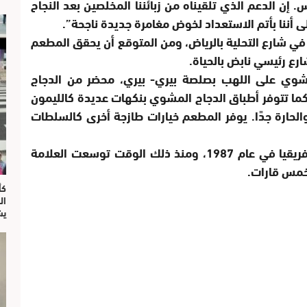
 إن الدعم الذي تلقيناه من زبائننا المخلصين بعد النجاح
لى أننا بأتم الاستعداد لخوض مغامرة جديدة ناجحة”.
 في شارع التحلية بالرياض، ومن المتوقع أن يحقق المطعم
ارع رئيسي نابض بالحياة.
مشوي على اللهب بصلصة بيري- بيري، محضر من الدجاج
 البيري-بيري، كما تتوفر أطباق الدجاج المشوي بنكهات عديدة كالليمون
والحارة جدًا. يوفر المطعم خيارات طازجة أخرى كالسلطات
تأسست علامة ناندوز في جوهانسبرغ، جنوب أفريقيا في عام 1987، ومنذ ذلك الوقت توسعت العلامة
ال
يش