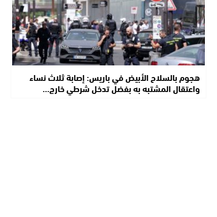
هجوم بالسلاح الأبيض في باريس: إصابة ثلاث نساء
واعتقال المشتبه به بفضل تدخل شرطي خارج…