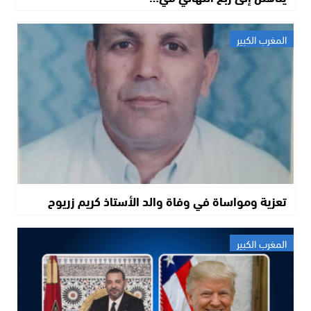
المغرب الكبير
تعزية ومواساة في وفاة والد الأستاذ كريم زريوح
المغرب الكبير