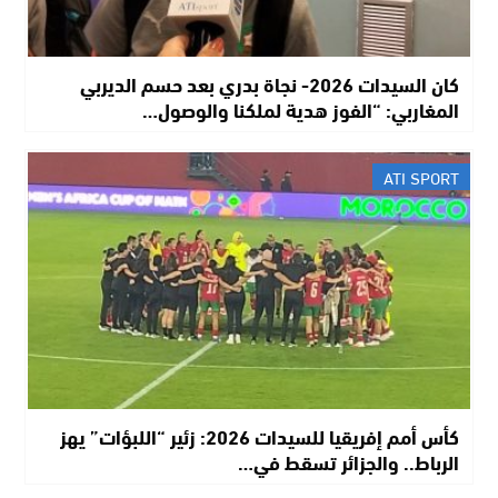
كان السيدات 2026- نجاة بدري بعد حسم الديربي
المغاربي: “الفوز هدية لملكنا والوصول…
ATI SPORT
كأس أمم إفريقيا للسيدات 2026: زئير “اللبؤات” يهز
الرباط.. والجزائر تسقط في…