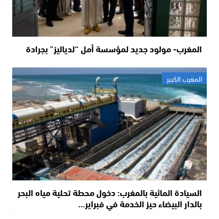
المغرب- مولود جديد لمؤسسة أمل “لدياليز” بجرادة
المغرب الكبير
السيادة المائية بالمغرب: دخول محطة تحلية مياه البحر
بالدار البيضاء حيز الخدمة في فبراير…