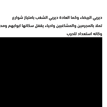
ديربي البيضاء وكما العادة ديربي الشغب بامتياز شوارع
تملا بالمجرمين والمشاغبين واحياء يقفل سكانها ابوابهم ومح
وكانه استعداد للحرب