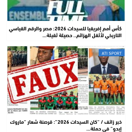
كأس أمم إفريقيا للسيدات 2026: مصر والرقم القياسي
التاريخي لأثقل الهزائم.. حصيلة ثقيلة…
ATI SPORT
خبر زائف / “كان السيدات 2026”: قرصنة شعار “ماروك
إبدو” في حملة…