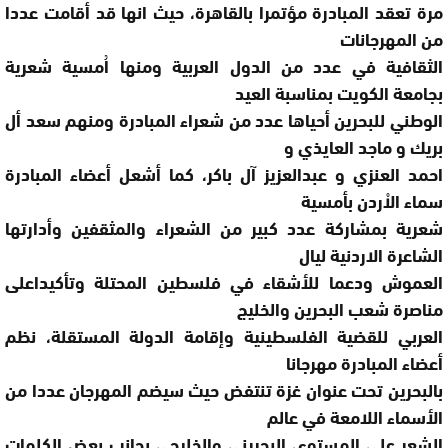
مرة تعقد المبادرة مؤتمرا بالقاهرة، حيث انها قد أقامت عددا
من المهرجانات
الثقافية في عدد من الدول العربية ومنها اُمسية شعرية
بجامعة الكويت بمناسبة العيد
الوطني للبحرين أحياها عدد من شعراء المبادرة ومنهم سعد أل
بريك و ماجد العايذي و
احمد العنزي و عبدالعزيز آل باكر، كما أشعل أعضاء المبادرة
سماء الاْردن بأمسية
شعرية بمشاركة عدد كبير من الشعراء والمثقفين وأدارتها
الشاعرة الاردنية ليال
العموش ودعما للأشقاء في فلسطين المحتلة وتأكيداعلى
مناصرة شعب البحرين والخليج
العربي للقضية الفلسطينية وإقامة الدولة المستقلة، نظم
أعضاء المبادرة مهرجانا
بالبحرين تحت عنوان غزة تنتفض حيث سيضم المهرجان عددا من
الأسماء اللامعة في عالم
الشعر على المستوى البحريني والخليجي بجانب بعض الكلمات