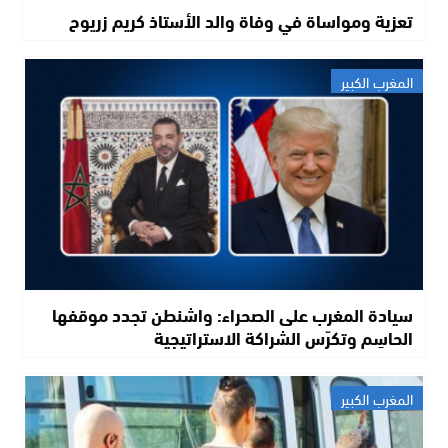
تعزية ومواساة في وفاة والد الأستاذ كريم زريوح
المغرب الكبير
سيادة المغرب على الصحراء: واشنطن تجدد موقفها
الحاسِم وتكرّس الشراكة الاستراتيجية
المغرب الكبير