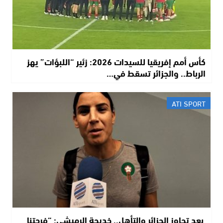
كأس أمم إفريقيا للسيدات 2026: زئير “اللبؤات” يهز
الرباط.. والجزائر تسقط في…
ATI SPORT
​ بعد تجاوز الجزائر والتأهل.. خديجة الرميشي: “فرحتنا