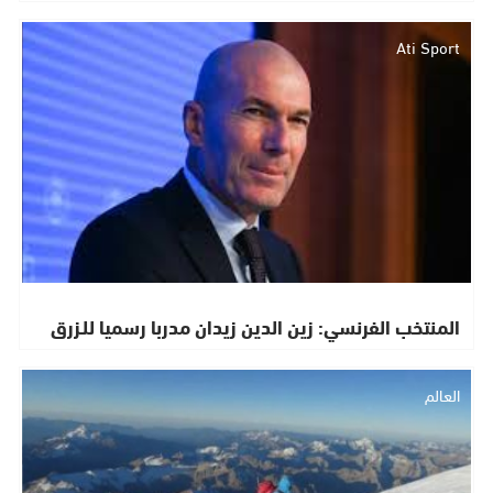
Ati Sport
المنتخب الفرنسي: زين الدين زيدان مدربا رسميا للـزرق
العالم