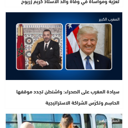
تعزية ومواساة في وفاة والد الأستاذ كريم زريوح
المغرب الكبير
سيادة المغرب على الصحراء: واشنطن تجدد موقفها
الحاسِم وتكرّس الشراكة الاستراتيجية
المغرب الكبير