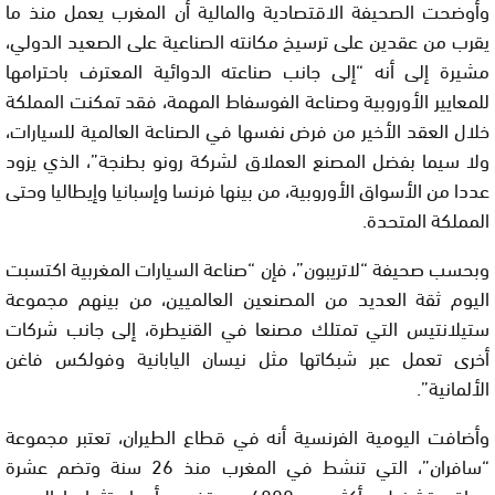
وأوضحت الصحيفة الاقتصادية والمالية أن المغرب يعمل منذ ما
يقرب من عقدين على ترسيخ مكانته الصناعية على الصعيد الدولي،
مشيرة إلى أنه “إلى جانب صناعته الدوائية المعترف باحترامها
للمعايير الأوروبية وصناعة الفوسفاط المهمة، فقد تمكنت المملكة
خلال العقد الأخير من فرض نفسها في الصناعة العالمية للسيارات،
ولا سيما بفضل المصنع العملاق لشركة رونو بطنجة”، الذي يزود
عددا من الأسواق الأوروبية، من بينها فرنسا وإسبانيا وإيطاليا وحتى
المملكة المتحدة.
وبحسب صحيفة “لاتريبون”، فإن “صناعة السيارات المغربية اكتسبت
اليوم ثقة العديد من المصنعين العالميين، من بينهم مجموعة
ستيلانتيس التي تمتلك مصنعا في القنيطرة، إلى جانب شركات
أخرى تعمل عبر شبكاتها مثل نيسان اليابانية وفولكس فاغن
الألمانية”.
وأضافت اليومية الفرنسية أنه في قطاع الطيران، تعتبر مجموعة
“سافران”، التي تنشط في المغرب منذ 26 سنة وتضم عشرة
مواقع تشغيل وأكثر من 4800 مستخدم، أن استثمارها الجديد