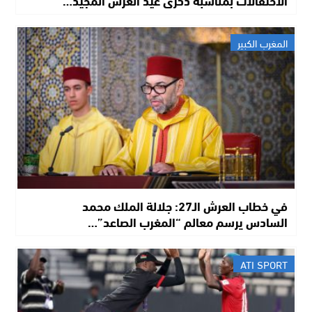
الاحتفالات بمناسبة ذكرى عيد العرش المجيد…
المغرب الكبير
في خطاب العرش الـ27: جلالة الملك محمد
السادس يرسم معالم “المغرب الصاعد”…
ATI SPORT