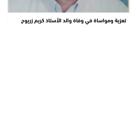
تعزية ومواساة في وفاة والد الأستاذ كريم زريوح