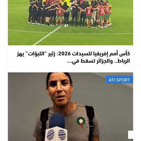
كأس أمم إفريقيا للسيدات 2026: زئير “اللبؤات” يهز
الرباط.. والجزائر تسقط في…
ATI SPORT