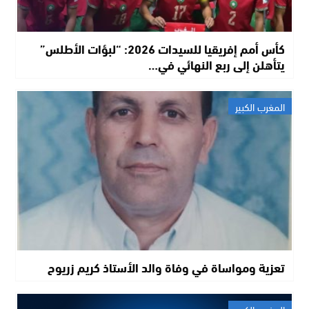
كأس أمم إفريقيا للسيدات 2026: “لبؤات الأطلس”
يتأهلن إلى ربع النهائي في…
المغرب الكبير
تعزية ومواساة في وفاة والد الأستاذ كريم زريوح