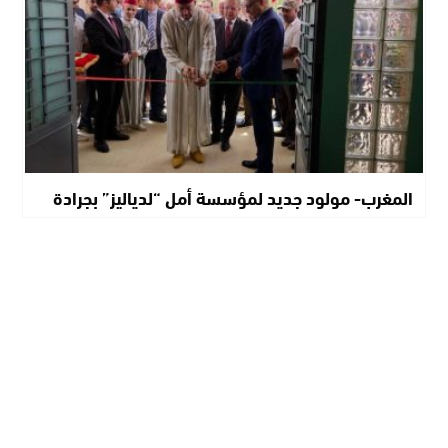
المغرب- مولود جديد لمؤسسة أمل “لدياليز” بجرادة