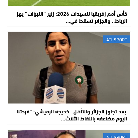
كأس أمم إفريقيا للسيدات 2026: زئير “اللبؤات” يهز
الرباط.. والجزائر تسقط في…
ATI SPORT
​ بعد تجاوز الجزائر والتأهل.. خديجة الرميشي: “فرحتنا
اليوم مضاعفة بالنقاط الثلاث…
ATI SPORT