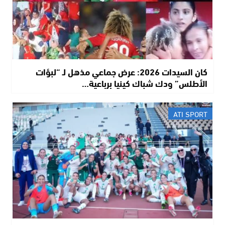
كان السيدات 2026: عرض جماعي مذهل لـ “لبؤات
الأطلس” ودك شباك كينيا برباعية…
ATI SPORT