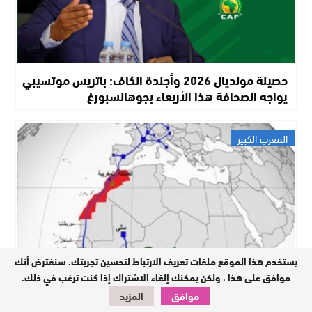
حصيلة مونديال 2026 وأجندة الكاف: باتريس موتسيبي
يواجه الصحافة هذا الأربعاء بجوهانسبورغ
المغرب الكبير
يستخدم هذا الموقع ملفات تعريف الارتباط لتحسين تجربتك. سنفترض أنك
موافق على هذا ، ولكن يمكنك إلغاء الاشتراك إذا كنت ترغب في ذلك.
موافق
المزيد
انتصار ديبلوماسي واقتصادي للمملكة: “سيداو” توقع