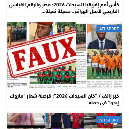
كأس أمم إفريقيا للسيدات 2026: مصر والرقم القياسي
التاريخي لأثقل الهزائم.. حصيلة ثقيلة…
ATI SPORT
خبر زائف / “كان السيدات 2026”: قرصنة شعار “ماروك
إبدو” في حملة…
ATI SPORT