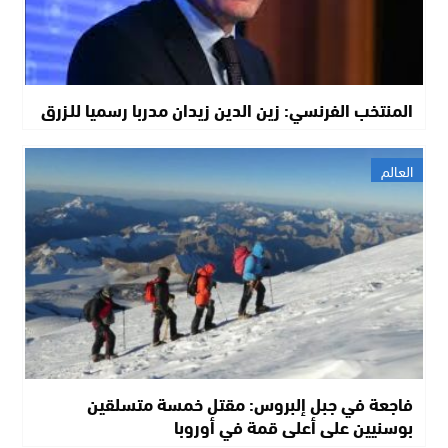
المنتخب الفرنسي: زين الدين زيدان مدربا رسميا للـزرق
العالم
فاجعة في جبل إلبروس: مقتل خمسة متسلقين
بوسنيين على أعلى قمة في أوروبا