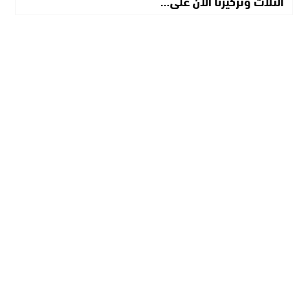
الثلاث وتركيزنا الآن على…