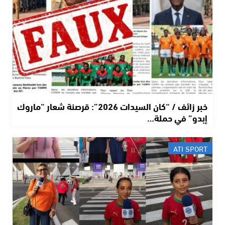
خبر زائف / “كان السيدات 2026”: قرصنة شعار “ماروك
إبدو” في حملة…
ATI SPORT