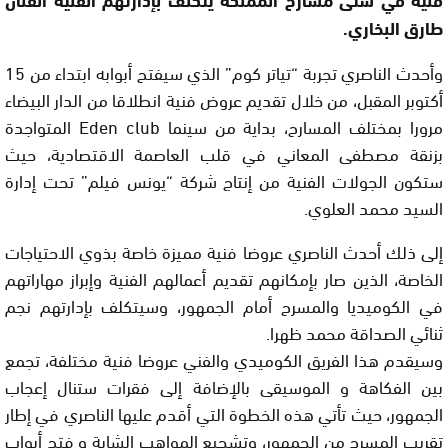
طارق البخاري.
وأحدث الناصري تجربة “تياتر كوم” الذي سيفتح أبوابه ابتداء من 15
أكتوبر المقبل، من خلال تقديم عروض فنية انطلاقا من الدار البيضاء
مرورا بمختلف المسارح، بداية من سينما Eden club المتواجدة
بزنقة مصطفى المعاني في قلب العاصمة الاقتصادية، حيث
ستكون الجولات الفنية من إنتاج شركة “يونس فيلم” تحت إدارة
السيد محمد العلوي.
إلى ذلك أحدث الناصري عروضا فنية مميزة خاصة بذوي الاحتياجات
الخاصة، الذين صار بإمكانهم تقديم أعمالهم الفنية وإبراز مهاراتهم
في الكوميديا والمسرح أمام الجمهور، وسيتكلف بإدارتهم نجم
ثنائي الصداقة محمد ظهرا.
وسيقدم هذا الفريق الكوميدي والفني عروضا فنية مختلفة، تجمع
بين الفكاهة و الموسيقى بالإضافة إلى فقرات ستنال إعجاب
الجمهور، حيث تأتي هذه الخطوة التي أقدم عليها الناصري في إطار
تقريب المسرح من الجمهور، وتشجيع المواهب الشابة و فتح أبواب