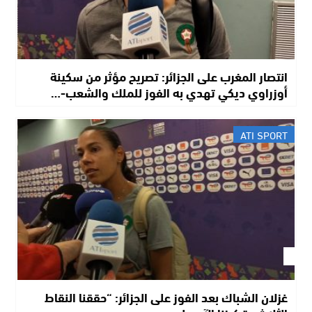
انتصار المغرب على الجزائر: تصريح مؤثر من سكينة
أوزراوي ديكي تهدي به الفوز للملك والشعب-…
ATI SPORT
غزلان الشباك بعد الفوز على الجزائر: “حققنا النقاط