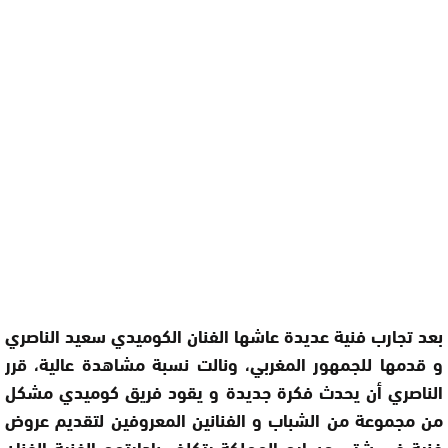
بعد تجارب فنية عديدة عاشها الفنان الكوميدي سعيد الناصري
و قدمها للجمهور المغربي، ونالت نسبة مشاهدة عالية، قرر
الناصري أن يحدث فكرة جديدة و يقود فريق كوميدي مشكل
من مجموعة من الشباب و الفنانين المعروفين لتقديم عروض
فنية في شتى مسارح المملكة يتكلف بإدارتهم الفنية الفنان