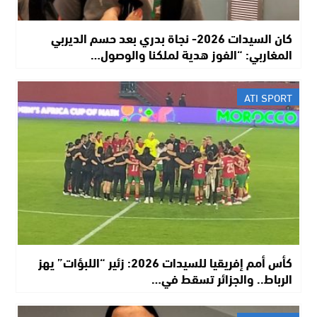
كان السيدات 2026- نجاة بدري بعد حسم الديربي
المغاربي: “الفوز هدية لملكنا والوصول…
ATI SPORT
كأس أمم إفريقيا للسيدات 2026: زئير “اللبؤات” يهز
الرباط.. والجزائر تسقط في…