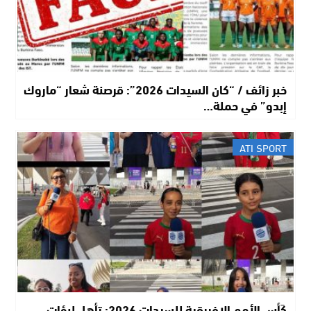
خبر زائف / “كان السيدات 2026”: قرصنة شعار “ماروك
إبدو” في حملة…
ATI SPORT
كَأس الأمم الإفريقية للسيدات 2026: تأهل لبؤات