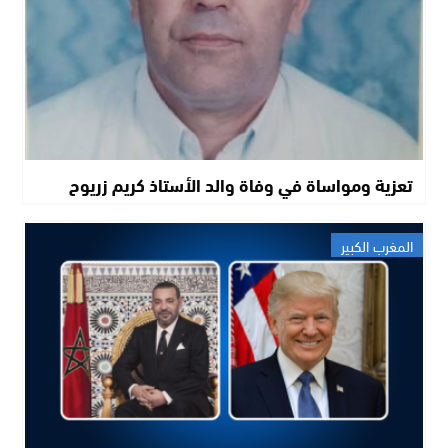
تعزية ومواساة في وفاة والد الأستاذ كريم زريوح
المغرب الكبير