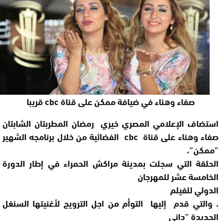
صفاء وهناء في ضيافة ممكن على قناة cbc قريبا
استضاف الإعلامي المصري خيري رمضان المطربتان الشابتان
صفاء وهناء على قناة cbc الفضائية من خلال برنامجه الشهير
”ممكن”،
الحلقة التي سجلت بمدينة مراكش الحمراء في إطار الدورة
الخامسة عشر للمهرجان
الدولي للفيلم
، والتي قدم إليها التوأم من اجل الترويج لأغنيتها السنغل
الجديدة ”داني