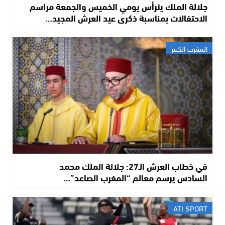
جلالة الملك يترأس يومي الخميس والجمعة مراسم
الاحتفالات بمناسبة ذكرى عيد العرش المجيد…
المغرب الكبير
في خطاب العرش الـ27: جلالة الملك محمد
السادس يرسم معالم “المغرب الصاعد”…
ATI SPORT