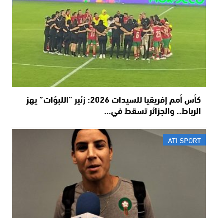
كأس أمم إفريقيا للسيدات 2026: زئير “اللبؤات” يهز
الرباط.. والجزائر تسقط في…
ATI SPORT