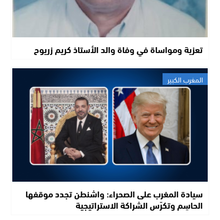
تعزية ومواساة في وفاة والد الأستاذ كريم زريوح
المغرب الكبير
سيادة المغرب على الصحراء: واشنطن تجدد موقفها
الحاسِم وتكرّس الشراكة الاستراتيجية