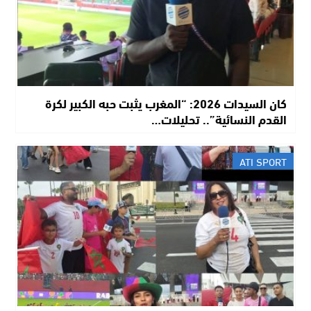
​كان السيدات 2026: “المغرب يثبت حبه الكبير لكرة
القدم النسائية”.. تحليلات…
ATI SPORT