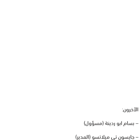
الآخرون:
– بسام ابو ردينة (مسؤول)
– جايسون تي ميلاتسو (المدير)