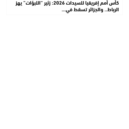
كأس أمم إفريقيا للسيدات 2026: زئير “اللبؤات” يهز
الرباط.. والجزائر تسقط في…