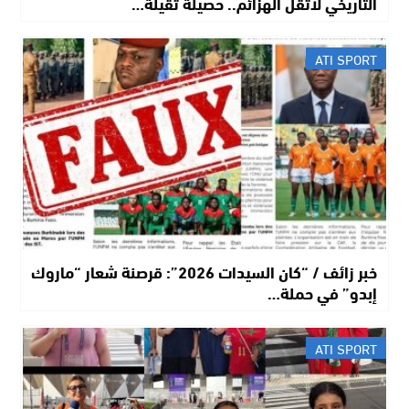
التاريخي لأثقل الهزائم.. حصيلة ثقيلة…
ATI SPORT
خبر زائف / “كان السيدات 2026”: قرصنة شعار “ماروك
إبدو” في حملة…
ATI SPORT