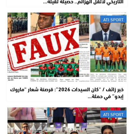
التاريخي لأثقل الهزائم.. حصيلة ثقيلة…
ATI SPORT
خبر زائف / “كان السيدات 2026”: قرصنة شعار “ماروك
إبدو” في حملة…
ATI SPORT