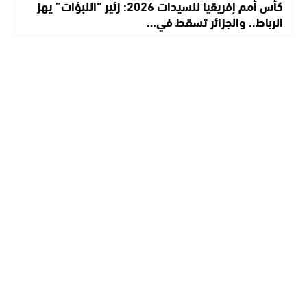
كأس أمم إفريقيا للسيدات 2026: زئير “اللبؤات” يهز
الرباط.. والجزائر تسقط في…