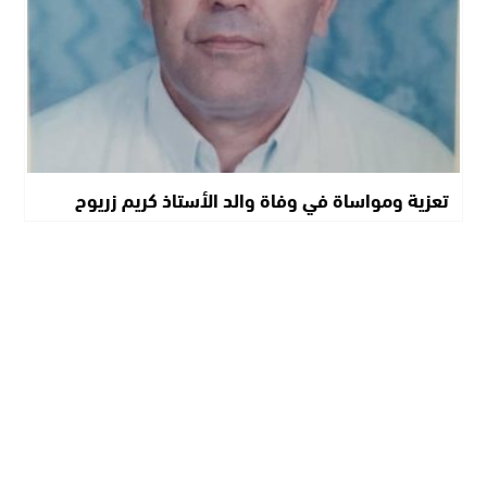
تعزية ومواساة في وفاة والد الأستاذ كريم زريوح