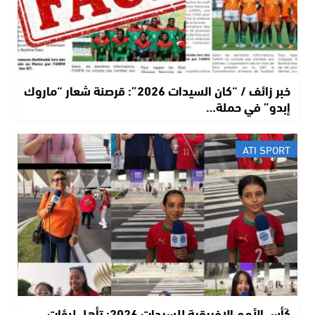
خبر زائف / “كان السيدات 2026”: قرصنة شعار “ماروك
إبدو” في حملة…
ATI SPORT
كَأس الأمم الإفريقية للسيدات 2026: تأهل لبؤات