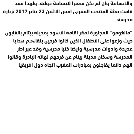
والانسانية وان لم يكن سفيرا لانسانية دولته، ولهذا فقد
قامت بعثة المنتخب المغربي امس الاثنين 23 يناير 2017 بزيارة
مدرسة
“مانغومو” المجاورة لمقر اقامة الأسود بمدينة بيتام بالغابون
حيث وزعوا على الاطفال الذين كانوا فرحين بلقاءهم هدايا
عديدة وادوات مدرسية وايضا كتبا مدرسية وقد عبر اطر
المدرسة وسكان مدينة بيتام عن فرحهم لهاته البادرة وقالوا
انهم دائما يفاجئون بمبادرات المغرب اتجاه دول افريقيا