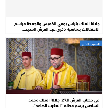
جلالة الملك يترأس يومي الخميس والجمعة مراسم
الاحتفالات بمناسبة ذكرى عيد العرش المجيد…
المغرب الكبير
في خطاب العرش الـ27: جلالة الملك محمد
السادس يرسم معالم “المغرب الصاعد”…