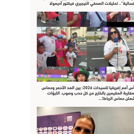
نسائية”.. تحليلات الصحفي النيجيري فيكتور أديمولا
كأس أمم إفريقيا للسيدات 2026: بين المد الأحمر وحماس
مغاربة المقيمين بالخارج من كل حدب وصوب، اللبؤات
علن حماس الرباط!…