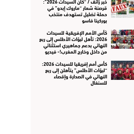
خبر زائف / “كان السيدات 2026”:
قرصنة شعار “ماروك إبدو” في
حملة تضليل تستهدف منتخب
بوركينا فاسو
كَأس الأمم الإفريقية للسيدات
2026: تأهل لبؤات الأطلس إلى ربع
النهائي بدعم جماهيري استثنائي
من داخل وخارج المغرب!- فيديو
كأس أمم إفريقيا للسيدات 2026:
“لبؤات الأطلس” يتأهلن إلى ربع
النهائي في الصدارة وإقصاء
للسنغال