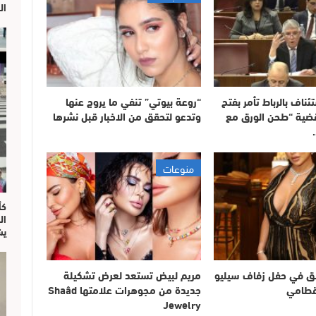
ال
ناف بالرباط تأمر بفتح
“روعة بيوتي” تنفي ما يروج عنها
ضية “طحن الورق مع
وتدعو لتحقق من الاخبار قبل نشرها
منوعات
ال
يش
ألق في حفل زفاف سيليو
مريم لبيض تستعد لعرض تشكيلة
قطامي
جديدة من مجوهرات علامتها Shaâd
Jewelry