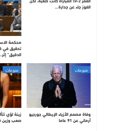
القمر 2-0) المباراة كانت صعبة، لكن
الفوز جاء عن جدارة…
محكمة الاستئ
تحقيق في ق
الدقيق” إثر…
منوعات
منوعات
وفاة مصمم الأزياء الإيطالي جورجيو
زينة لؤي تت
أرماني عن 91 عاما
صعب وزين 