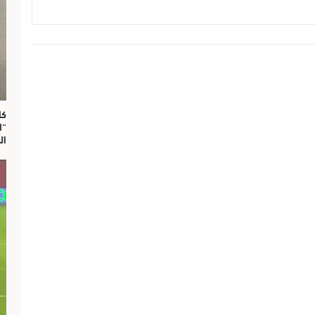
“ا
ال