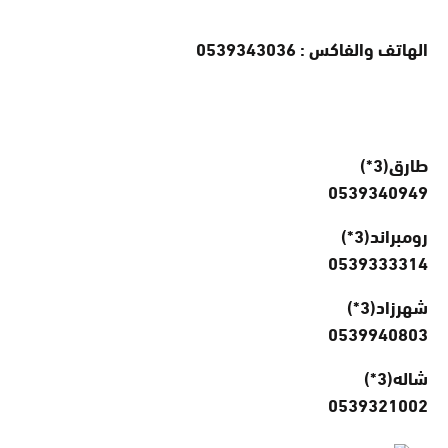
الهاتف والفاكس : 0539343036
طارق(3*)
0539340949
رومبراند(3*)
0539333314
شهرزاد(3*)
0539940803
شاله(3*)
0539321002