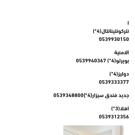
ا
نتركونتينانتال(4*)
0539930150
الامنية
بويرتو(4*) 0539940367
دوليز(4*)
0539333377
جديد
فندق سيزار{4*}0539348800
اهلا(3*)
0539312356