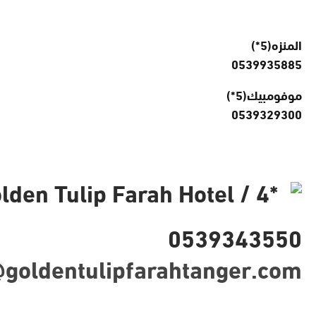
المنزه(5*)
0539935885
موفومبيك(5*)
0539329300
السعر انطلاقا من 125 دولار en Tulip Farah Hotel / 4
0539343550
@goldentulipfarahtanger.com