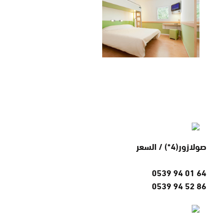
صولازور(4*) / السعر
0539 94 01 64
0539 94 52 86