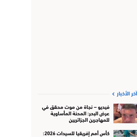
خر الأخبار
فيديو – نجاة من موت محقق في
عرض البحر: المحنة المأساوية
للمهاجرين الجزائريين
كأس أمم إفريقيا للسيدات 2026: