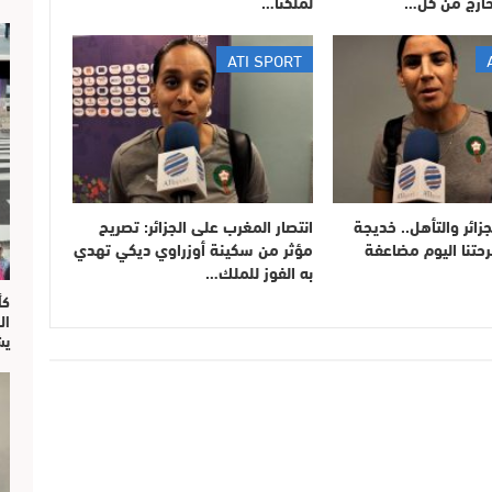
خارج من كل…
لملكنا…
ATI SPORT
لجزائر والتأهل.. خديجة
انتصار المغرب على الجزائر: تصريح
حتنا اليوم مضاعفة
مؤثر من سكينة أوزراوي ديكي تهدي
به الفوز للملك…
ال
يش