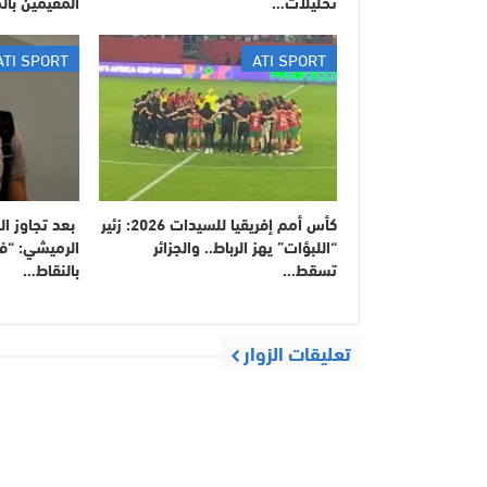
تحليلات…
المقيمين بال
ATI SPORT
ATI SPORT
كأس أمم إفريقيا للسيدات 2026: زئير
​ بعد تجاوز ا
“اللبؤات” يهز الرباط.. والجزائر
الرميشي: “فر
تسقط…
بالنقاط…
تعليقات الزوار