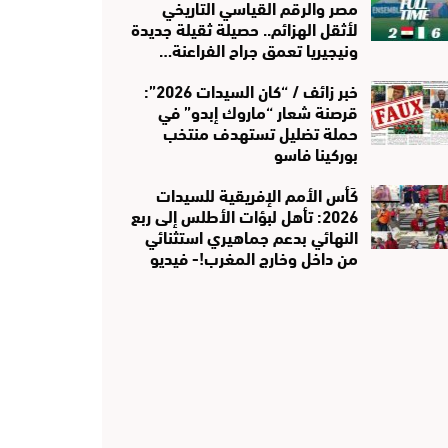
مصر والرقم القياسي التاريخي
لأثقل الهزائم.. حصيلة ثقيلة جديدة
ونيجيريا تعمق جراح الفراعنة…
خبر زائف / “كان السيدات 2026”:
قرصنة شعار “ماروك إبدو” في
حملة تضليل تستهدف منتخب
بوركينا فاسو
كَأس الأمم الإفريقية للسيدات
2026: تأهل لبؤات الأطلس إلى ربع
النهائي بدعم جماهيري استثنائي
من داخل وخارج المغرب!- فيديو