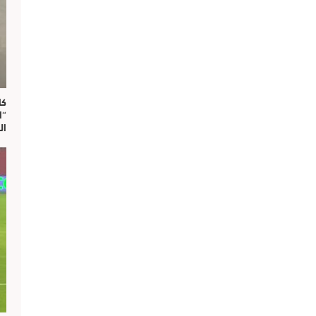
“ا
ال