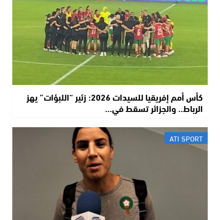
كأس أمم إفريقيا للسيدات 2026: زئير “اللبؤات” يهز
الرباط.. والجزائر تسقط في…
ATI SPORT