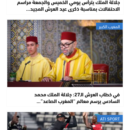
جلالة الملك يترأس يومي الخميس والجمعة مراسم
الاحتفالات بمناسبة ذكرى عيد العرش المجيد…
المغرب الكبير
في خطاب العرش الـ27: جلالة الملك محمد
السادس يرسم معالم “المغرب الصاعد”…
ATI SPORT