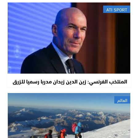
ATI SPORT
المنتخب الفرنسي: زين الدين زيدان مدربا رسميا للـزرق
العالم