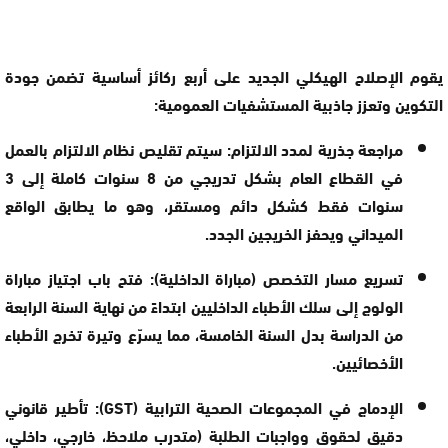
يقوم الإصلاح الهيكلي الجديد على أربع ركائز أساسية تضمن جودة
التكوين وتعزز جاذبية المستشفيات العمومية:
مراجعة جذرية لمدد الالتزام:
سيتم تقليص نظام الالتزام بالعمل
في القطاع العام بشكل تدريجي من 8 سنوات كاملة إلى
3
سنوات فقط كشكل دائم ومستقر
، وهو ما يطابق الواقع
الميداني ويحفز الخريجين الجدد.
تسريع مسار التخصص (مباراة الداخلية):
فتح باب اجتياز مباراة
الولوج إلى سلك الأطباء الداخليين
ابتداءً من نهاية السنة الرابعة
من الدراسة بدل السنة الخامسة، مما يسرّع وتيرة تخرج الأطباء
الأخصائيين.
الإدماج في المجموعات الصحية الترابية (GST):
تأطير قانوني
دقيق لحقوق وواجبات الطلبة (متدرب ملاحظ، خارجي، داخلي،