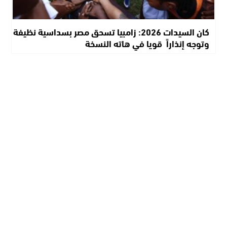
كان السيدات 2026: زامبيا تسحق مصر بسداسية نظيفة
وتوجه إنذاراً قويا في هاته النسخة