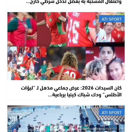
واعتقال المشتبه به بفضل تدخل شرطي خارج…
ATI SPORT
كان السيدات 2026: عرض جماعي مذهل لـ “لبؤات
الأطلس” ودك شباك كينيا برباعية…
ATI SPORT