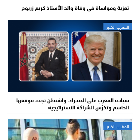
تعزية ومواساة في وفاة والد الأستاذ كريم زريوح
المغرب الكبير
سيادة المغرب على الصحراء: واشنطن تجدد موقفها
الحاسِم وتكرّس الشراكة الاستراتيجية
المغرب الكبير