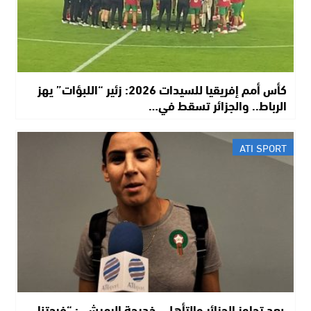
كأس أمم إفريقيا للسيدات 2026: زئير “اللبؤات” يهز
الرباط.. والجزائر تسقط في…
ATI SPORT
​ بعد تجاوز الجزائر والتأهل.. خديجة الرميشي: “فرحتنا