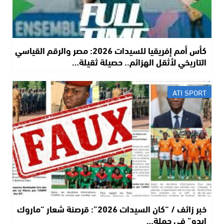
كأس أمم إفريقيا للسيدات 2026: مصر والرقم القياسي
التاريخي لأثقل الهزائم.. حصيلة ثقيلة…
ATI SPORT
خبر زائف / “كان السيدات 2026”: قرصنة شعار “ماروك
إبدو” في حملة…