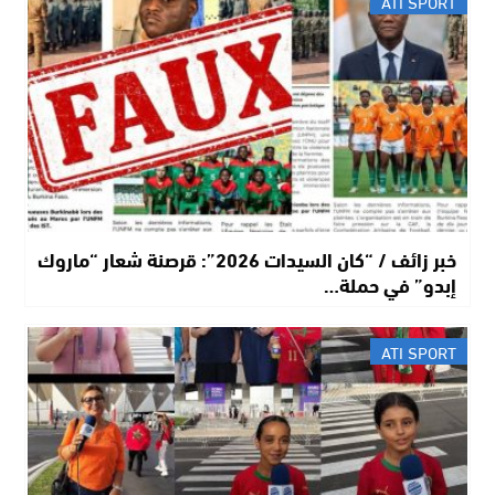
ATI SPORT
خبر زائف / “كان السيدات 2026”: قرصنة شعار “ماروك
إبدو” في حملة…
ATI SPORT