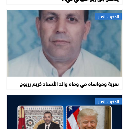
المغرب الكبير
تعزية ومواساة في وفاة والد الأستاذ كريم زريوح
المغرب الكبير