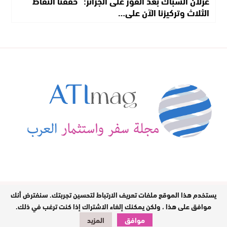
غزلان الشباك بعد الفوز على الجزائر: “حققنا النقاط
الثلاث وتركيزنا الآن على…
يستخدم هذا الموقع ملفات تعريف الارتباط لتحسين تجربتك. سنفترض أنك
مدير النشر : بشرى شاكر / جميع الحقوق
محفوظة © 2026
موافق على هذا ، ولكن يمكنك إلغاء الاشتراك إذا كنت ترغب في ذلك.
موافق
المزيد
تصميم وبرمجة