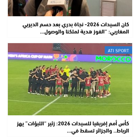
كان السيدات 2026- نجاة بدري بعد حسم الديربي
المغاربي: “الفوز هدية لملكنا والوصول…
ATI SPORT
كأس أمم إفريقيا للسيدات 2026: زئير “اللبؤات” يهز
الرباط.. والجزائر تسقط في…