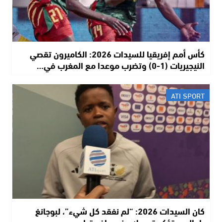
كأس أمم إفريقيا للسيدات 2026: الكاميرون تقصي
النيجيريات (1-0) وتضرب موعدا مع المغرب في…
ATI SPORT
كان السيدات 2026: “لم نفقد كل شيء”، لبوجانغ
راماليبي تؤكد تمسك جنوب إفريقيا…