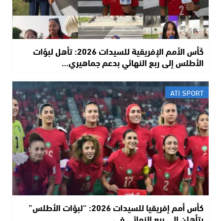
كَأس الأمم الإفريقية للسيدات 2026: تأهل لبؤات
الأطلس إلى ربع النهائي بدعم جماهيري…
ATI SPORT
كأس أمم إفريقيا للسيدات 2026: “لبؤات الأطلس”
يتأهلن إلى ربع النهائي في…