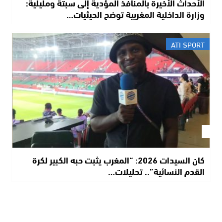
الأحداث الأخيرة بالمنافذ المؤدية إلى سبتة ومليلية:
وزارة الداخلية المغربية توضح الحيثيات…
ATI SPORT
​كان السيدات 2026: “المغرب يثبت حبه الكبير لكرة
القدم النسائية”.. تحليلات…