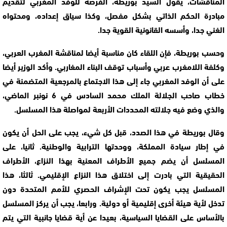
المناقشات، يقول السيد بوريطة، الفرصة للوفد المغربي لتقديم
مبادرة الحكم الذاتي بشكل مفصل، وكذا سياق إعداده، ومحتواه
الغني جدا، وأسسه القانونية القوية جدا.
وحسب بوريطة، فإن اللقاء كان مناسبة أيضا لمناقشة المغرب العربي،
وكلفة اللامغرب عربي وأسباب توقف البناء المغاربي. وأكد الوزير أيضا
على أن الوفد المغربي جاء إلى هذا الاجتماع بالمرجعية المتضمنة في
خطاب صاحب الجلالة الملك محمد السادس في 6 نونبر الماضي،
والذي وضع فيه جلالته المحددات الأربعة لمواصلة هذا المسلسل.
وقال بوريطة في هذا الصدد، قبل كل شيء، يجب على الحل أن يكون
في إطار سيادة المملكة، ووحدتها الترابية والوطنية. ثانيا، على
المسلسل أن يضم جميع الأطراف المعنية بهذا النزاع، الأطراف
الحقيقية التي بادرت إلى اختلاق هذا النزاع الإقليمي. ثالثا، هذا
المسلسل يجب يكون تحت الإشراف الحصري للأمم المتحدة دون
تدخل لأية هيئة أخرى إقليمية أو دولية. ورابعا، يجب أن يركز المسلسل
بالأساس على القضايا السياسية، بعيدا عن أية قضايا جانبية التي يتم