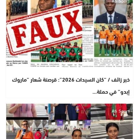
Ati Sport
خبر زائف / “كان السيدات 2026”: قرصنة شعار “ماروك
إبدو” في حملة…
Ati Sport