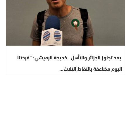
​ بعد تجاوز الجزائر والتأهل.. خديجة الرميشي: “فرحتنا
اليوم مضاعفة بالنقاط الثلاث…