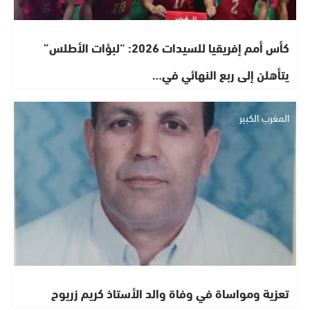
كأس أمم إفريقيا للسيدات 2026: “لبؤات الأطلس”
يتأهلن إلى ربع النهائي في…
المغرب الكبير
تعزية ومواساة في وفاة والد الأستاذ كريم زريوح