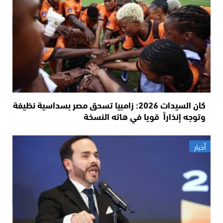
كان السيدات 2026: زامبيا تسحق مصر بسداسية نظيفة
وتوجه إنذاراً قويا في هاته النسخة
أخبار