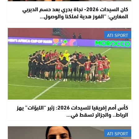
كان السيدات 2026- نجاة بدري بعد حسم الديربي
المغاربي: “الفوز هدية لملكنا والوصول…
ATI SPORT
كأس أمم إفريقيا للسيدات 2026: زئير “اللبؤات” يهز
الرباط.. والجزائر تسقط في…
ATI SPORT