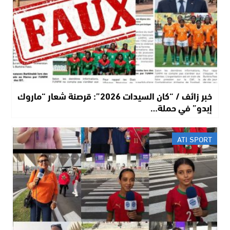
خبر زائف / “كان السيدات 2026”: قرصنة شعار “ماروك
إبدو” في حملة…
ATI SPORT