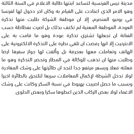
مدينة نيس الفرنسية لتساعد ابنتها طالبة الاعلام في السنة الثالثة
وهو الامر الذي اعتادت على القيام به وكان اخر دخول لها لفرنسا
في يونيو المنصرم، إلا ان موظفة الشركة طلبت منها تذكرة
العودة، الموظفة المعنية لم تكتف بذلك بل اصرت بفظاظة حسب
الفنانة ان تجعلها تشتري تذكرة عودة وهو ما قامت به على
الانترنيت إلا انها رفضت ان تلقي نظرة على التذكرة الالكترونية على
الهاتف وتعاملت معها بعجرفة بل وألقت لها جواز سفرها ارضا
وطلبت منها ان تذهب للوكالة في المطار وتحضر التذكرة وهو ما
فعلته فعلا ويسعر مرتفع جدا لتجد ان طائرتها على وشك المغادرة
لولا تدخل الشرطة لإكمال المعاملات سريعا لتلتحق بالطائرة اخيرا
وبسبب ما حصل اصيبت بهبوط في نسبة السكر وكانت على وشك
الاغماء لولا بعض الركاب الذين اعطوها سكرا وبعض الحلوى