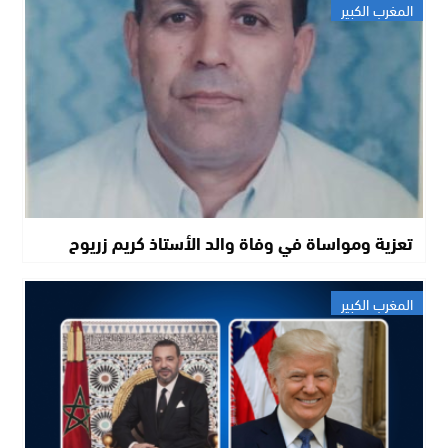
المغرب الكبير
تعزية ومواساة في وفاة والد الأستاذ كريم زريوح
المغرب الكبير