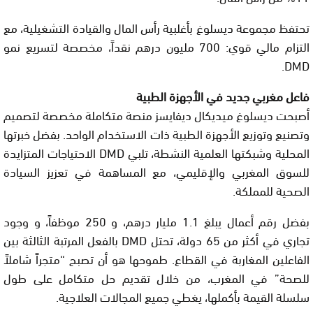
تحتفظ مجموعة ديسلوغ بأغلبية رأس المال والقيادة التشغيلية، مع
التزام مالي قوي: 700 مليون درهم نقداً، مخصصة لتسريع نمو
DMD.
فاعل مغربي جديد في الأجهزة الطبية
أصبحت ديسلوغ ميديكال ديفايسز منصة متكاملة مخصصة لتصميم
وتصنيع وتوزيع الأجهزة الطبية ذات الاستخدام الواحد. بفضل خبرتها
المحلية وشبكتها العلمية النشطة، تلبي DMD الاحتياجات المتزايدة
للسوق المغربي والإقليمي، مع المساهمة في تعزيز السيادة
الصحية للمملكة.
بفضل رقم أعمال يبلغ 1.1 مليار درهم، و 250 موظفاً، و وجود
تجاري في أكثر من 65 دولة، تحتل DMD بالفعل المرتبة الثالثة بين
الفاعلين المغاربة في القطاع. طموحها هو أن تصبح “متجراً شاملاً
للصحة” في المغرب، من خلال تقديم حل متكامل على طول
سلسلة القيمة بأكملها، يغطي جميع المجالات العلاجية.