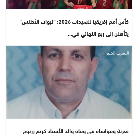
كأس أمم إفريقيا للسيدات 2026: “لبؤات الأطلس”
يتأهلن إلى ربع النهائي في…
المغرب الكبير
تعزية ومواساة في وفاة والد الأستاذ كريم زريوح