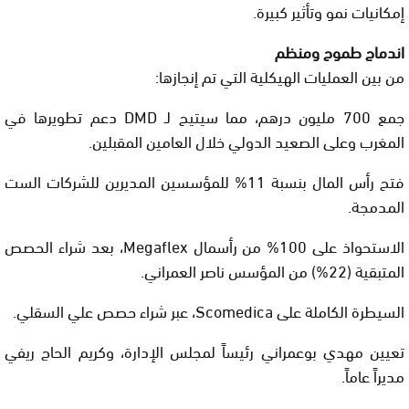
إمكانيات نمو وتأثير كبيرة.
اندماج طموح ومنظم
من بين العمليات الهيكلية التي تم إنجازها:
جمع 700 مليون درهم، مما سيتيح لـ DMD دعم تطويرها في
المغرب وعلى الصعيد الدولي خلال العامين المقبلين.
فتح رأس المال بنسبة 11% للمؤسسين المديرين للشركات الست
المدمجة.
الاستحواذ على 100% من رأسمال Megaflex، بعد شراء الحصص
المتبقية (22%) من المؤسس ناصر العمراني.
السيطرة الكاملة على Scomedica، عبر شراء حصص علي السقلي.
تعيين مهدي بوعمراني رئيساً لمجلس الإدارة، وكريم الحاج ريفي
مديراً عاماً.