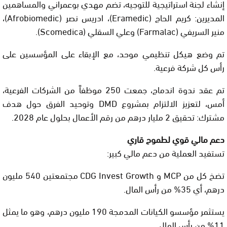
إنشاء لجنة استراتيجية للتوجيه، تضم مهدي بوعمراني والمساهمين
المديرين: كريم الحاج (Eramedic)، ادريس نصر (Afrobiomedic)،
منير السريفي (Farmalac) وعلي السقلي (Scomedica).
تم وضع هيكل تنظيمي موحد، مع الإبقاء على المؤسسين على
رأس كل شركة فرعية.
تم عقد ندوة اندماج، جمعت 250 موظفاً من الشركات الفرعية،
أمس، لتعزيز الالتزام بمشروع DMD وتوحيد الفرق حول هدف
مشترك: تحقيق 2 مليار درهم من رقم الأعمال بحلول عام 2028.
دعم مالي قوي لطموح قاري
تستفيد العملية من دعم مالي كبير:
تضخ كل من MCP و CDG Invest Growth مجتمعتين 540 مليون
درهم، أي 35% من رأس المال.
يستثمر مؤسسو الكيانات المدمجة 190 مليون درهم، وهو ما يمثل
11% من رأس المال.