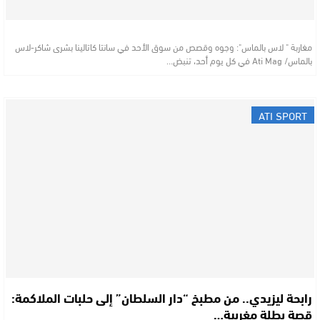
مغاربة " لاس بالماس": وجوه وقصص من سوق الأحد في سانتا كاتالينا بشرى شاكر-لاس
بالماس/ Ati Mag في كل يوم أحد، تنبض…
ATI SPORT
رابحة ليزيدي.. من مطبخ “دار السلطان” إلى حلبات الملاكمة:
قصة بطلة مغربية…