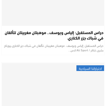
حراس المستقبل: إلياس ويوسف.. موهبتان مغربيتان تتألقان
في شباك جزر الكناري
حراس المستقبل: إلياس ويوسف.. موهبتان مغربيتان تتألقان في شباك جزر الكناري ربورتاج
بشرى شاكر / Ati Sport لاس…
اختياراتنا السياحية