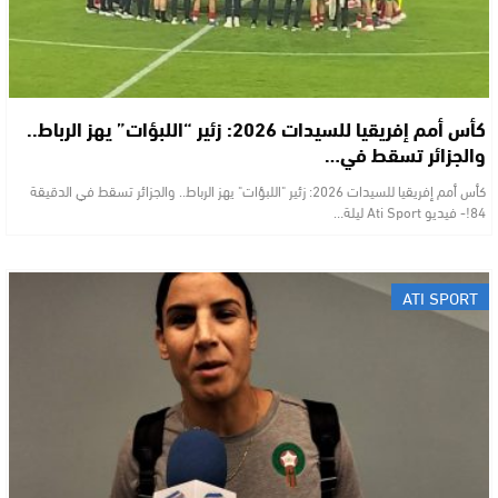
كأس أمم إفريقيا للسيدات 2026: زئير “اللبؤات” يهز الرباط..
والجزائر تسقط في…
كأس أمم إفريقيا للسيدات 2026: زئير "اللبؤات" يهز الرباط.. والجزائر تسقط في الدقيقة
84!- فيديو Ati Sport ​ليلة…
ATI SPORT