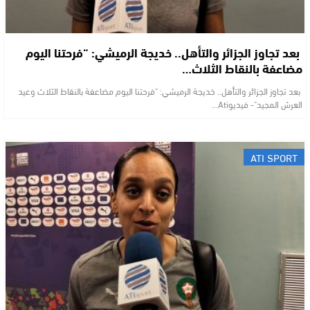
​ بعد تجاوز الجزائر والتأهل.. خديجة الرميشي: “فرحتنا اليوم
مضاعفة بالنقاط الثلاث…
​ بعد تجاوز الجزائر والتأهل.. خديجة الرميشي: "فرحتنا اليوم مضاعفة بالنقاط الثلاث وعيد
العرش المجيد"- فيديوAti…
ATI SPORT