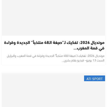
مونديال 2026: تفكيك لـ”صيغة الـ48 منتخباً” الجديدة وقراءة
في قمة المغرب…
مونديال 2026: تفكيك لـ"صيغة الـ48 منتخباً" الجديدة وقراءة في قمة المغرب والبرازيل
السبت 13 يونيو- فيديو بقلم بشرى…
ATI SPORT