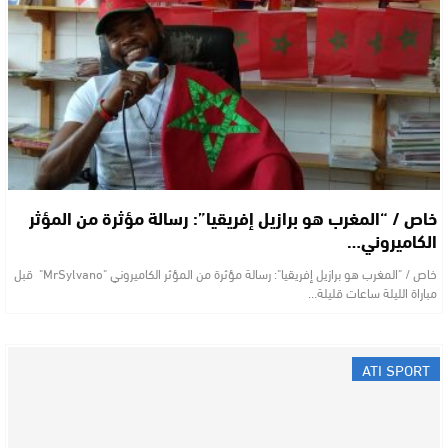
خاص / “المغرب هو برازيل إفريقيا”: رسالة مؤثرة من المؤثر
الكاميروني…
خاص / "المغرب هو برازيل إفريقيا": رسالة مؤثرة من المؤثر الكاميروني "MrSylvano" قبل
مباراة الليلة ساعات قليلة…
ATI SPORT