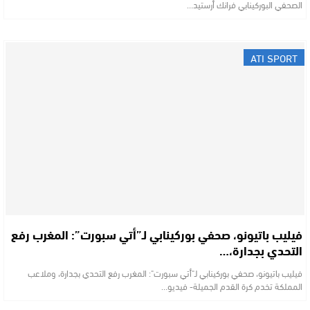
الصحفي البوركينابي فرانك أرستيد…
ATI SPORT
فيليب باتيونو، صحفي بوركينابي لـ”أتي سبورت”: المغرب رفع
التحدي بجدارة،…
فيليب باتيونو، صحفي بوركينابي لـ"أتي سبورت": المغرب رفع التحدي بجدارة، وملاعب
المملكة تخدم كرة القدم الجميلة- فيديو…