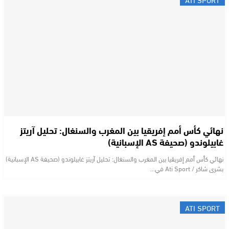
نهائي كأس أمم إفريقيا بين المغرب والسنغال: تحليل آريتز
غابيلوندو (صحيفة AS الإسبانية)
نهائي كأس أمم إفريقيا بين المغرب والسنغال: تحليل آريتز غابيلوندو (صحيفة AS الإسبانية)
بشرى شاكر / Ati Sport ​في…
ATI SPORT