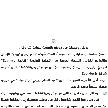
جريني وجميلة في دويتو بالعربية لأغنية شاروخان
ضمن سلسلة إصداراتها العالمية، أطلقت شركة “بلاتينوم ريكوردز” للإنتاج
والتوزيع الغنائي النسخة العربية من الأغنية الهندية “ظالمة Zaalima”
لنجميّ بوليوود شاروخان وماهرة خان من فيلم “رئيسRaees ” الذي أنتجته
شركة Zee Music.
وقد أدّى الأغنية العربيّة الفنانين ‘’عبد الفتاح جريني’’ و’’جميلة’’ في دويتو
مصوّر سيبدأ عرضه قريب.
وخلال حفل خاص لإطلاق فيلم “رئيسRaees ” عُقد في بوليوود بارك
في دبي، دعا النجم شاروخان كل من جريني وجميلة إلى المنصّة مُعلناً
عن قيام النجمين المغربيّين بتسجيل النسخة العربية من الأغنية باللهجة