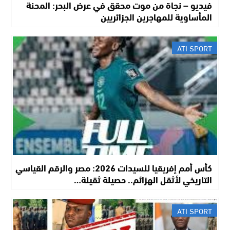
فيديو – نجاة من موت محقق في عرض البحر: المحنة
المأساوية للمهاجرين الجزائريين
ATI SPORT
كأس أمم إفريقيا للسيدات 2026: مصر والرقم القياسي
التاريخي لأثقل الهزائم.. حصيلة ثقيلة…
ATI SPORT