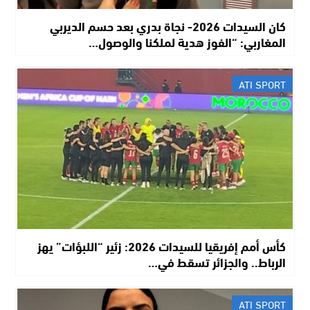
كان السيدات 2026- نجاة بدري بعد حسم الديربي
المغاربي: “الفوز هدية لملكنا والوصول…
ATI SPORT
كأس أمم إفريقيا للسيدات 2026: زئير “اللبؤات” يهز
الرباط.. والجزائر تسقط في…
ATI SPORT