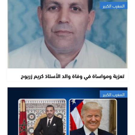
المغرب الكبير
تعزية ومواساة في وفاة والد الأستاذ كريم زريوح
المغرب الكبير