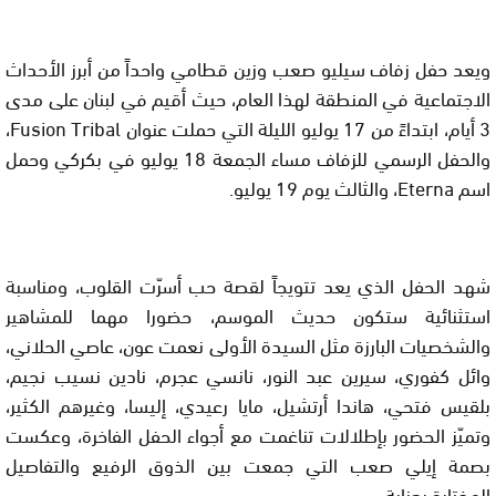
ويعد حفل زفاف سيليو صعب وزين قطامي واحداً من أبرز الأحداث
الاجتماعية في المنطقة لهذا العام، حيث أقيم في لبنان على مدى
3 أيام، ابتداءً من 17 يوليو الليلة التي حملت عنوان Fusion Tribal،
والحفل الرسمي للزفاف مساء الجمعة 18 يوليو في بكركي وحمل
اسم Eterna، والثالث يوم 19 يوليو.
شهد الحفل الذي يعد تتويجاً لقصة حب أسرّت القلوب، ومناسبة
استثنائية ستكون حديث الموسم، حضورا مهما للمشاهير
والشخصيات البارزة مثل السيدة الأولى نعمت عون، عاصي الحلاني،
وائل كفوري، سيرين عبد النور، نانسي عجرم، نادين نسيب نجيم،
بلقيس فتحي، هاندا أرتشيل، مايا رعيدي، إليسا، وغيرهم الكثير،
وتميّز الحضور بإطلالات تناغمت مع أجواء الحفل الفاخرة، وعكست
بصمة إيلي صعب التي جمعت بين الذوق الرفيع والتفاصيل
المختارة بعناية.