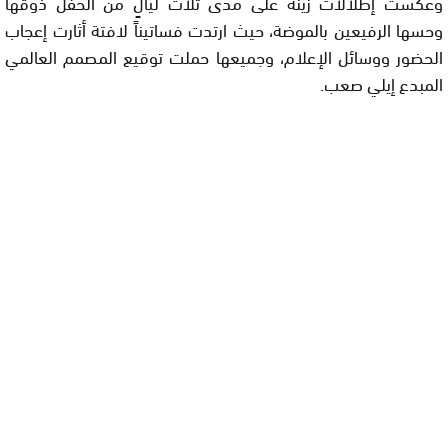
وعكست إطلالات زينة على مدى ثلاث ليالٍ من الحفل ذوقها
وحسها الرفيعين بالموضة، حيث ارتدت فساتيناً لافتة أثارت إعجاب
الحضور ووسائل الإعلام، وجميعها حملت توقيع المصمم العالمي
المبدع إيلي صعب.