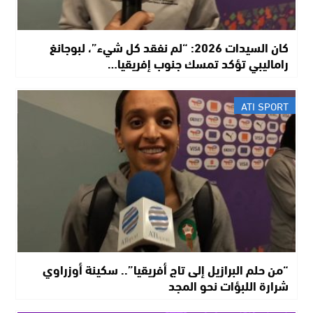
كان السيدات 2026: “لم نفقد كل شيء”، لبوجانغ
راماليبي تؤكد تمسك جنوب إفريقيا…
ATI SPORT
“من حلم البرازيل إلى تاج أفريقيا”.. سكينة أوزراوي
شرارة اللبؤات نحو المجد