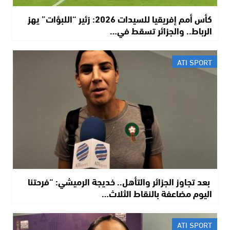
كأس أمم إفريقيا للسيدات 2026: زئير “اللبؤات” يهز
الرباط.. والجزائر تسقط في…
ATI SPORT
​ بعد تجاوز الجزائر والتأهل.. خديجة الرميشي: “فرحتنا
اليوم مضاعفة بالنقاط الثلاث…
ATI SPORT