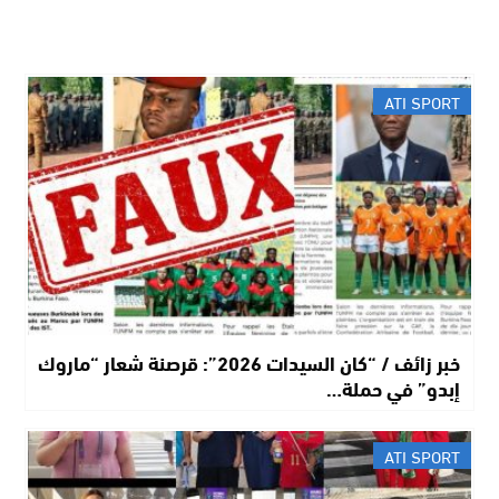
ATI SPORT
خبر زائف / “كان السيدات 2026”: قرصنة شعار “ماروك
إبدو” في حملة…
ATI SPORT