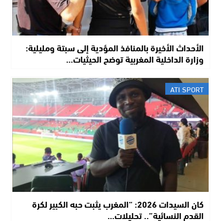
الأحداث الأخيرة بالمنافذ المؤدية إلى سبتة ومليلية:
وزارة الداخلية المغربية توضح الحيثيات…
ATI SPORT
​كان السيدات 2026: “المغرب يثبت حبه الكبير لكرة
القدم النسائية”.. تحليلات…