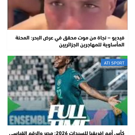
فيديو – نجاة من موت محقق في عرض البحر: المحنة
المأساوية للمهاجرين الجزائريين
ATI SPORT
كأس أمم إفريقيا للسيدات 2026: مصر والرقم القياسي